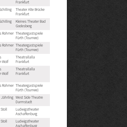
Frankfurt
Schilling
Theater Alte Brücke
Frankfurt
Schilling
Kleines Theater Bad
Godesberg
s Rohmer
Theatergastspiele
Fürth (Tournee)
s Rohmer
Theatergastspiele
Fürth (Tournee)
s
Theatrallalla
r-Wolf
Frankfurt
s
Theatrallalla
r-Wolf
Frankfurt
s Rohmer
Theatergastspiele
Fürth (Tournee)
. Jährling
West Side Theatre
Darmstadt
Stoll
Ludwigstheater
Aschaffenburg
Stoll
Ludwigstheater
Aschaffenburg