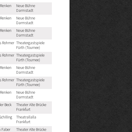
 Renken
Neue Bühne
Darmstadt
 Renken
Neue Bühne
Darmstadt
 Renken
Neue Bühne
Darmstadt
s Rohmer
Theatergastspiele
Fürth (Tournee)
s Rohmer
Theatergastspiele
Fürth (Tournee)
 Renken
Neue Bühne
Darmstadt
s Rohmer
Theatergastspiele
Fürth (Tournee)
 Renken
Neue Bühne
Darmstadt
er Beck
Theater Alte Brücke
Frankfurt
Schilling
Theatrallalla
Frankfurt
a Faber
Theater Alte Brücke