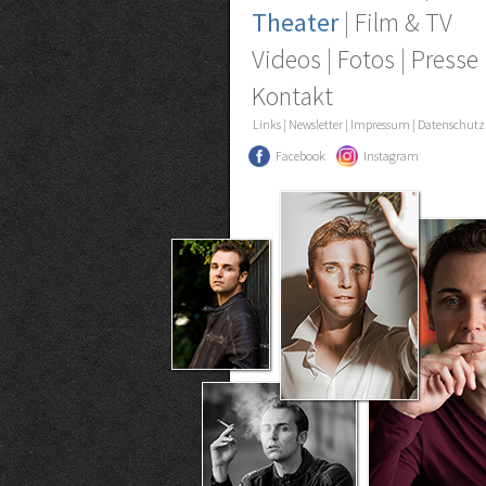
Theater
|
Film & TV
Videos
|
Fotos
|
Presse
Kontakt
Links
|
Newsletter
|
Impressum
|
Datenschutz
Facebook
Instagram