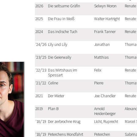
2026
Die seltsame Gräfin
Selwyn Moron
Renate
2025
Die Frau in Weiß
Walter Hartright
Renate
2024
Das indische Tuch
Frank Tanner
Renate
'24/'26
Lily und Lily
Jonathan
Thoma
'23/'25
Die Geierwally
Matthias
Thoma
'22/'23
Das Wirtshaus im
Felix
Renate
Spessart
'21/'22
Celine
Pierre
Thoma
2021
Der Mieter
Joe Chandler
Renate
2019
Plan B
Arnold
Alexand
Heidenberger
'18/'19
Der zerbrochne Krug
Licht, Ruprecht
Marcel 
'18/'19
Peterchens Mondfahrt
Peterchen
Sabrin