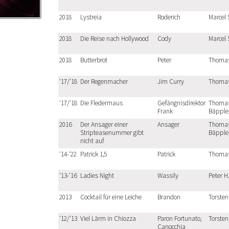
2018
Lystreia
Roderich
Marcel 
2018
Die Reise nach Hollywood
Cody
Marcel 
2018
Butterbrot
Peter
Thoma
'17/'18
Der Regenmacher
Jim Curry
Thoma
'17/'18
Die Fledermaus
Gefängnisdirektor
Thoma
Frank
Bäpple
2016
Der Ansager einer
Ansager
Thoma
Stripteasenummer gibt
Bäpple
nicht auf
'14-'22
Patrick 1,5
Patrick
Thoma
'13-'16
Ladies Night
Wassily
Peter H
2013
Cocktail für eine Leiche
Brandon
Torsten 
'12/'13
Viel Lärm in Chiozza
Paron Fortunato,
Torsten 
Canocchia