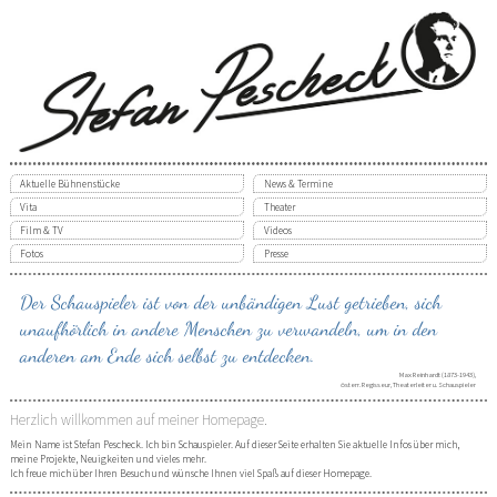
Aktuelle Bühnenstücke
News & Termine
Vita
Theater
Film & TV
Videos
Fotos
Presse
Der Schauspieler ist von der unbändigen Lust getrieben, sich
unaufhörlich in andere Menschen zu verwandeln, um in den
anderen am Ende sich selbst zu entdecken.
Max Reinhardt
(1873-1943),
österr. Regisseur, Theaterleiter u. Schauspieler
Herzlich willkommen auf meiner Homepage.
Mein Name ist Stefan Pescheck. Ich bin Schauspieler. Auf dieser Seite erhalten Sie aktuelle Infos über mich,
meine Projekte, Neuigkeiten und vieles mehr.
Ich freue mich über Ihren Besuch und wünsche Ihnen viel Spaß auf dieser Homepage.