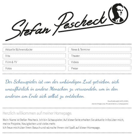
Aktuelle Bühnenstücke
News & Termine
Vita
Theater
Film & TV
Videos
Fotos
Presse
Der Schauspieler ist von der unbändigen Lust getrieben, sich
unaufhörlich in andere Menschen zu verwandeln, um in den
anderen am Ende sich selbst zu entdecken.
Max Reinhardt
(1873-1943),
österr. Regisseur, Theaterleiter u. Schauspieler
Herzlich willkommen auf meiner Homepage.
Mein Name ist Stefan Pescheck. Ich bin Schauspieler. Auf dieser Seite erhalten Sie aktuelle Infos über mich,
meine Projekte, Neuigkeiten und vieles mehr.
Ich freue mich über Ihren Besuch und wünsche Ihnen viel Spaß auf dieser Homepage.