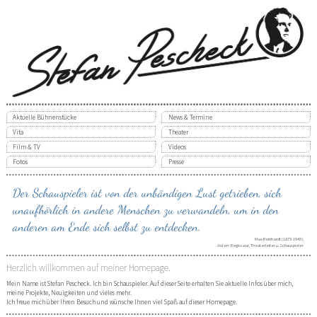
Aktuelle Bühnenstücke
News & Termine
Vita
Theater
Film & TV
Videos
Fotos
Presse
Der Schauspieler ist von der unbändigen Lust getrieben, sich
unaufhörlich in andere Menschen zu verwandeln, um in den
anderen am Ende sich selbst zu entdecken.
Max Reinhardt
(1873-1943),
österr. Regisseur, Theaterleiter u. Schauspieler
Herzlich willkommen auf meiner Homepage.
Mein Name ist Stefan Pescheck. Ich bin Schauspieler. Auf dieser Seite erhalten Sie aktuelle Infos über mich,
meine Projekte, Neuigkeiten und vieles mehr.
Ich freue mich über Ihren Besuch und wünsche Ihnen viel Spaß auf dieser Homepage.